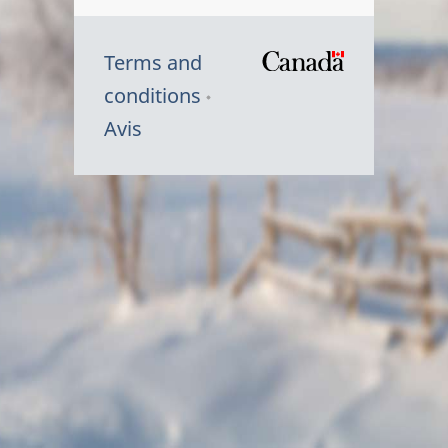
Terms and
/
conditions
Symbole
Avis
du
gouvernem
du
Canada