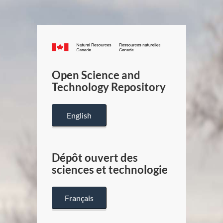
Canada.ca
/
Gouverneme
Open Science and
du
Technology Repository
Canada
English
Dépôt ouvert des
sciences et technologie
Français