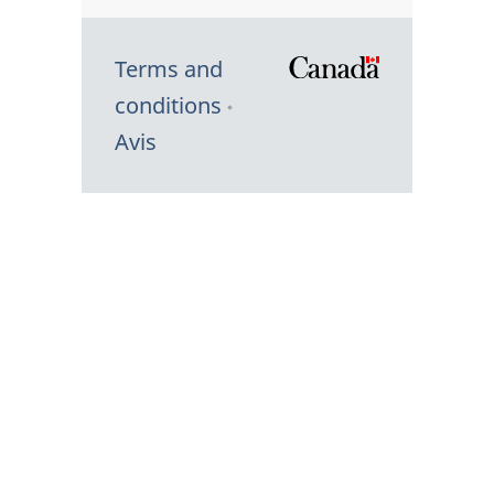
Terms and
/
conditions
Symbole
Avis
du
gouvernem
du
Canada