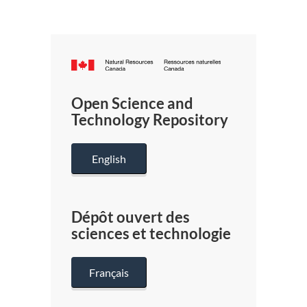
Canada.ca
/
Gouverneme
Open Science and
du
Technology Repository
Canada
English
Dépôt ouvert des
sciences et technologie
Français