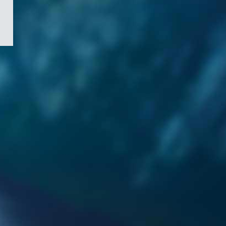
/
Symbole
du
gouvernement
du
Canada