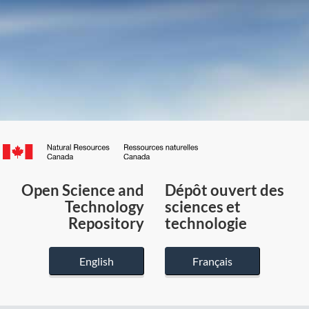
Canada.ca
/
Gouvernement
Open Science and
Dépôt ouvert des
du
Technology
sciences et
Canada
Repository
technologie
English
Français