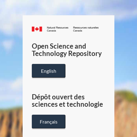
Canada.ca
/
Gouverneme
Open Science and
du
Technology Repository
Canada
English
Dépôt ouvert des
sciences et technologie
Français