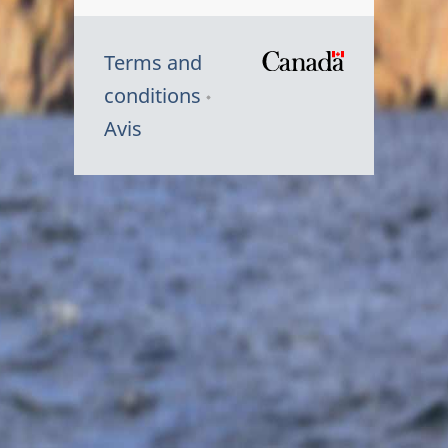
Terms and
/
conditions
Symbole
Avis
du
gouvernem
du
Canada