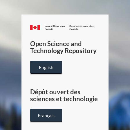
Canada.ca
/
Gouverneme
Open Science and
du
Technology Repository
Canada
English
Dépôt ouvert des
sciences et technologie
Français