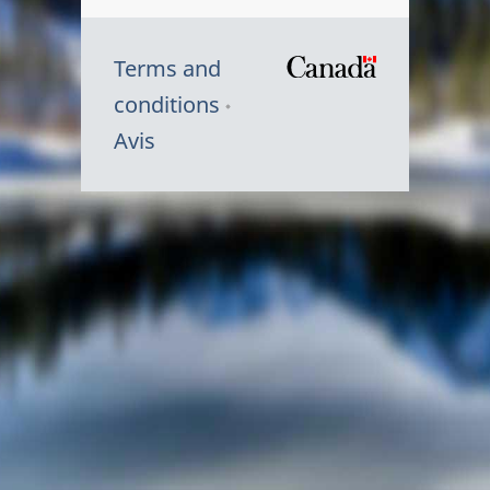
Terms and
/
conditions
Symbole
Avis
du
gouvernem
du
Canada