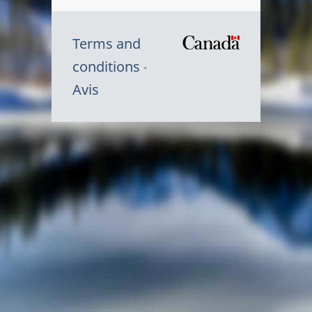
Terms and
/
conditions
Symbole
Avis
du
gouvernem
du
Canada