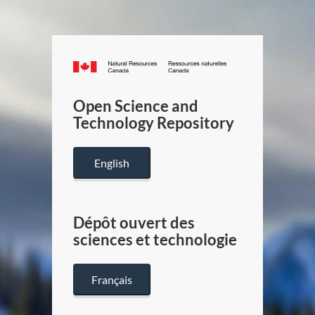
Canada.ca
/
Gouverneme
Open Science and
du
Technology Repository
Canada
English
Dépôt ouvert des
sciences et technologie
Français