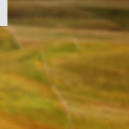
/
Symbole
du
gouvernement
du
Canada