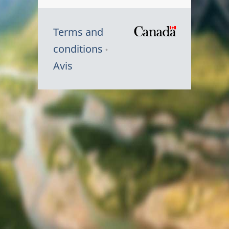
Terms and
/
conditions
Symbole
Avis
du
gouvernem
du
Canada