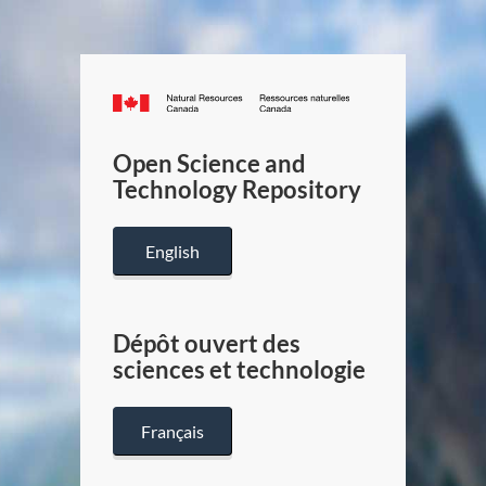
Canada.ca
/
Gouverneme
Open Science and
du
Technology Repository
Canada
English
Dépôt ouvert des
sciences et technologie
Français