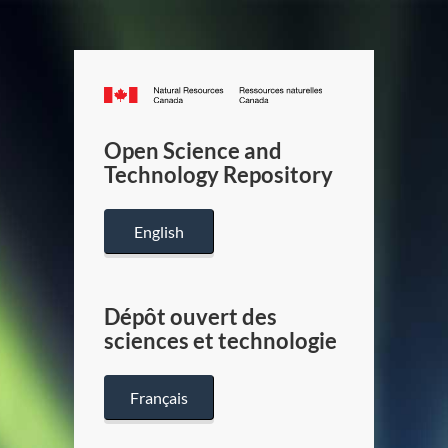
Canada.ca
/
Gouverneme
Open Science and
du
Technology Repository
Canada
English
Dépôt ouvert des
sciences et technologie
Français