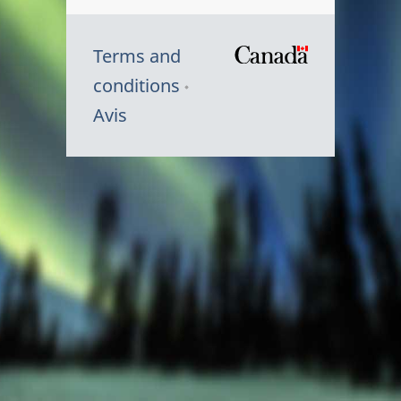
Terms and
/
conditions
Symbole
Avis
du
gouvernem
du
Canada