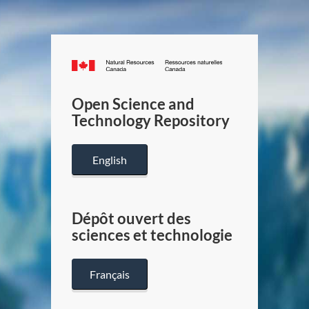
Canada.ca
/
Gouverneme
Open Science and
du
Technology Repository
Canada
English
Dépôt ouvert des
sciences et technologie
Français