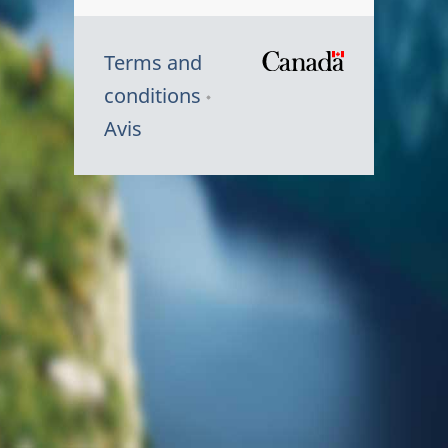
Terms and
/
conditions
Symbole
Avis
du
gouvernem
du
Canada