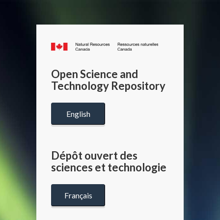
Canada.ca
/
Gouverneme
Open Science and
du
Technology Repository
Canada
English
Dépôt ouvert des
sciences et technologie
Français