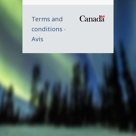
Terms and
/
conditions
Symbole
Avis
du
gouverne
du
Canada