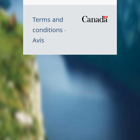
Terms and
/
conditions
Symbole
Avis
du
gouvernem
du
Canada