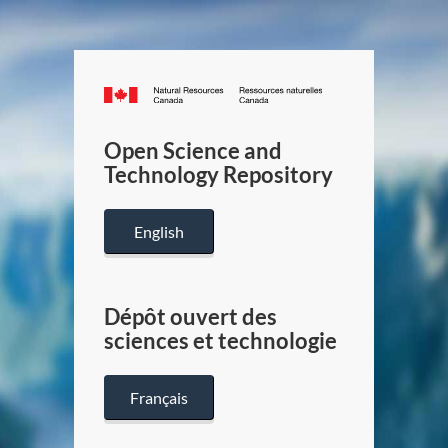
Canada.ca
/
Gouverneme
Open Science and
du
Technology Repository
Canada
English
Dépôt ouvert des
sciences et technologie
Français