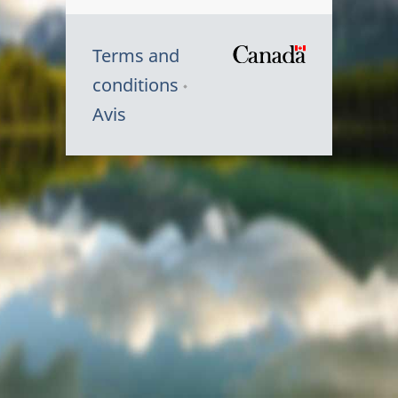
Terms and
/
conditions
Symbole
Avis
du
gouvernem
du
Canada