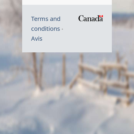
Terms and
/
conditions
Symbole
Avis
du
gouvernem
du
Canada