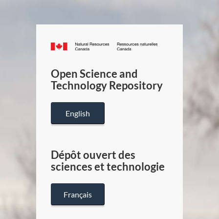
Canada.ca
/
Gouverneme
Open Science and
du
Technology Repository
Canada
English
Dépôt ouvert des
sciences et technologie
Français