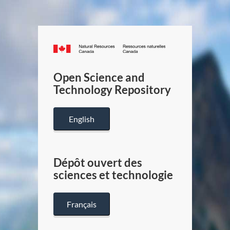
Canada.ca
/
Gouverneme
Open Science and
du
Technology Repository
Canada
English
Dépôt ouvert des
sciences et technologie
Français