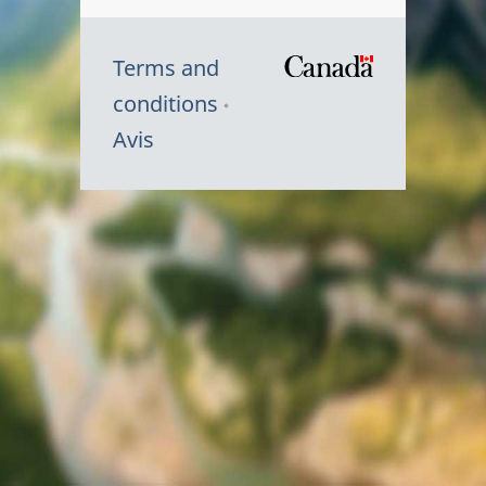
Terms and
/
conditions
Symbole
Avis
du
gouvernem
du
Canada