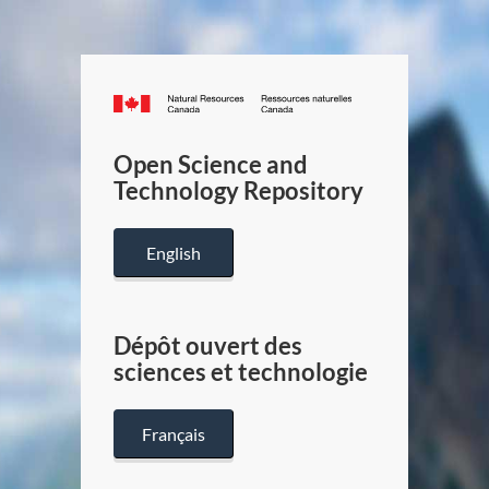
Canada.ca
/
Gouverneme
Open Science and
du
Technology Repository
Canada
English
Dépôt ouvert des
sciences et technologie
Français