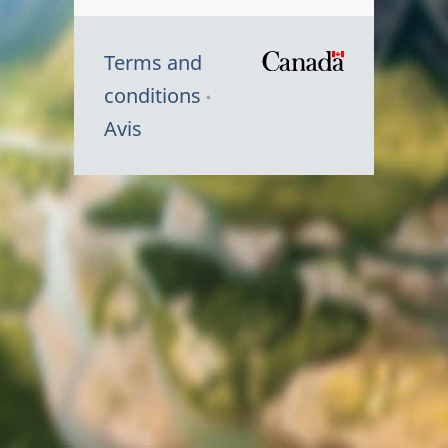
Terms and
/
conditions
Symbole
Avis
du
gouvernem
du
Canada