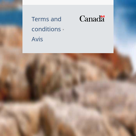
Terms and
/
conditions
Symbole
Avis
du
gouvernem
du
Canada