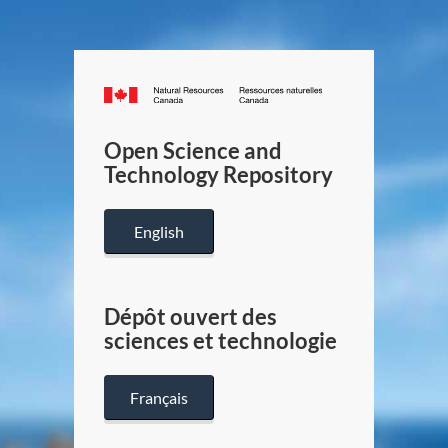
Canada.ca
/
Gouverneme
Open Science and
du
Technology Repository
Canada
English
Dépôt ouvert des
sciences et technologie
Français