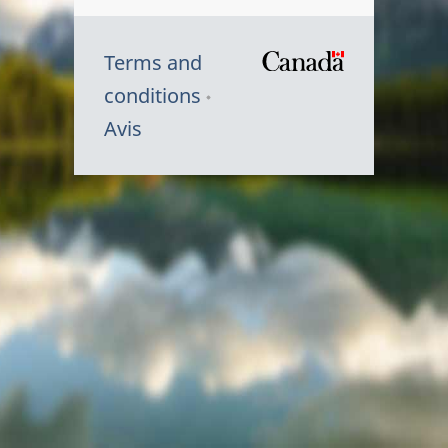
Terms and
/
conditions
Symbole
Avis
du
gouvernem
du
Canada