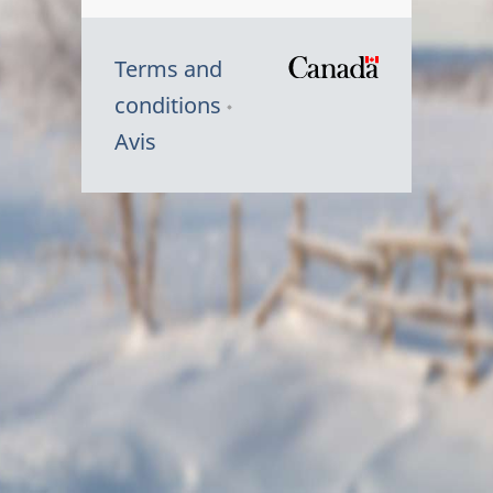
Terms and
/
conditions
Symbole
Avis
du
gouvernem
du
Canada