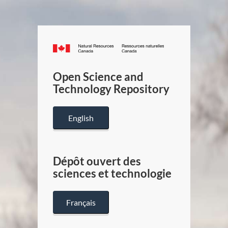
Canada.ca
/
Gouverneme
Open Science and
du
Technology Repository
Canada
English
Dépôt ouvert des
sciences et technologie
Français