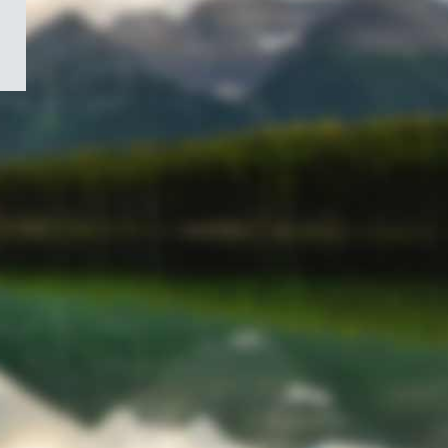
/
Symbole
du
gouvernement
du
Canada