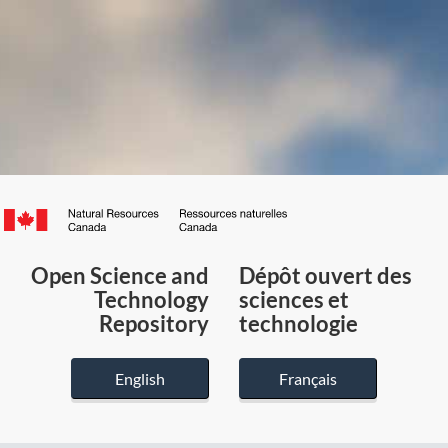
Canada.ca
/
Gouvernement
Open Science and
Dépôt ouvert des
du
Technology
sciences et
Canada
Repository
technologie
English
Français