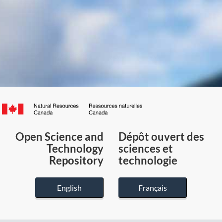
Canada.ca
/
Gouvernement
Open Science and
Dépôt ouvert des
du
Technology
sciences et
Canada
Repository
technologie
English
Français