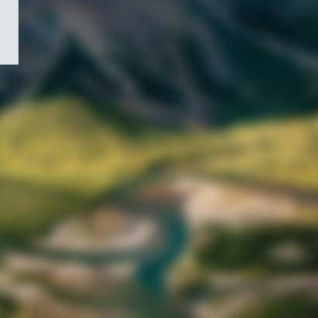
/
Symbole
du
gouvernement
du
Canada