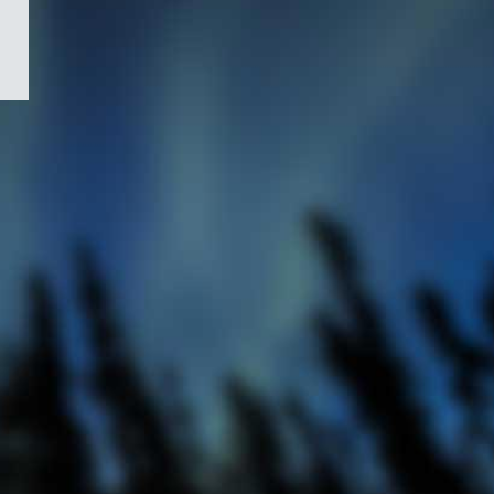
/
Symbole
du
gouvernement
du
Canada