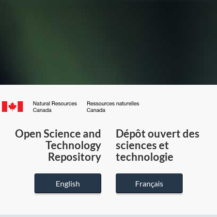
Canada.ca
/
Gouvernement
Open Science and
Dépôt ouvert des
du
Technology
sciences et
Canada
Repository
technologie
English
Français