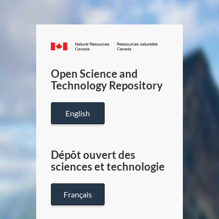
Canada.ca
/
Gouverneme
Open Science and
du
Technology Repository
Canada
English
Dépôt ouvert des
sciences et technologie
Français