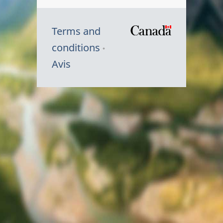
Terms and
/
conditions
Symbole
Avis
du
gouvernem
du
Canada