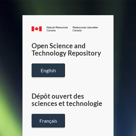
Canada.ca
/
Gouverneme
Open Science and
du
Technology Repository
Canada
English
Dépôt ouvert des
sciences et technologie
Français