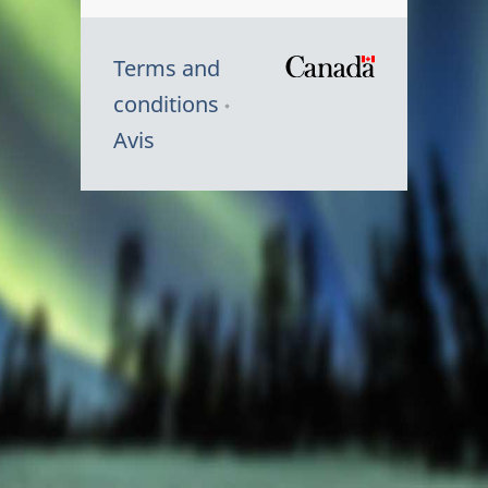
Terms and
/
conditions
Symbole
Avis
du
gouvernem
du
Canada