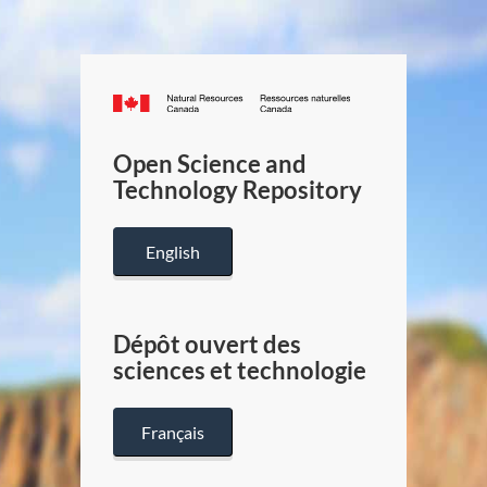
Canada.ca
/
Gouverneme
Open Science and
du
Technology Repository
Canada
English
Dépôt ouvert des
sciences et technologie
Français