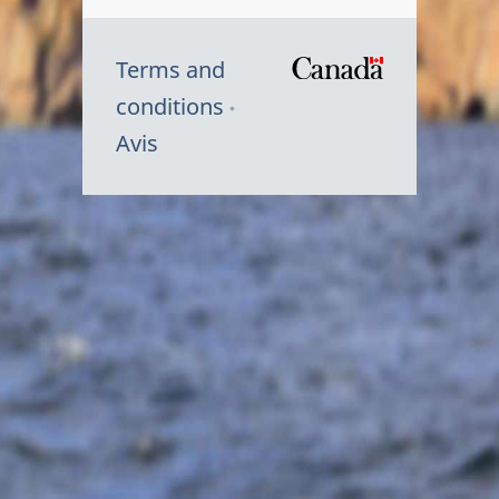
Terms and
/
conditions
Symbole
Avis
du
gouvernem
du
Canada