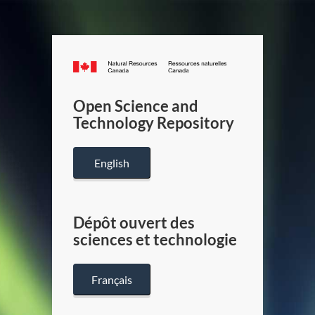
Canada.ca
/
Gouverneme
Open Science and
du
Technology Repository
Canada
English
Dépôt ouvert des
sciences et technologie
Français