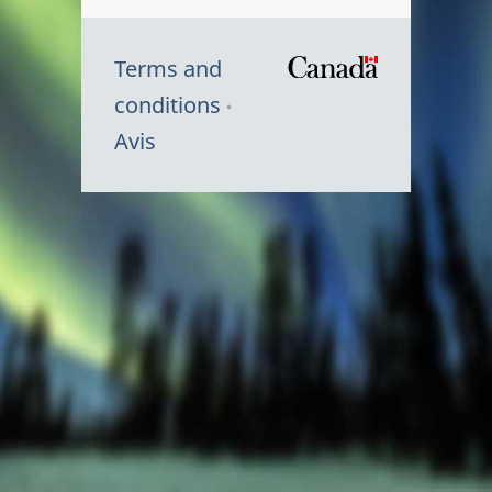
Terms and
/
conditions
Symbole
Avis
du
gouvernem
du
Canada