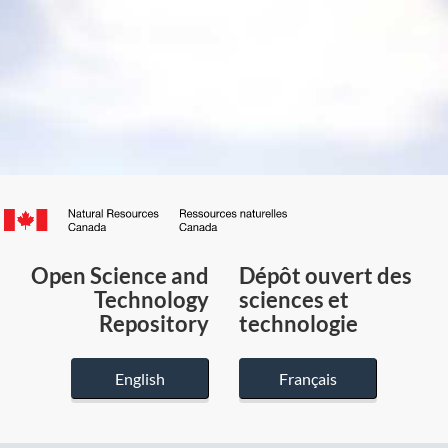
Canada.ca
/
Gouvernement
Open Science and
Dépôt ouvert des
du
Technology
sciences et
Canada
Repository
technologie
English
Français