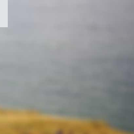
/
Symbole
du
gouvernement
du
Canada