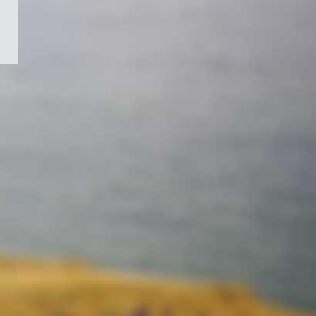
/
Symbole
du
gouvernement
du
Canada