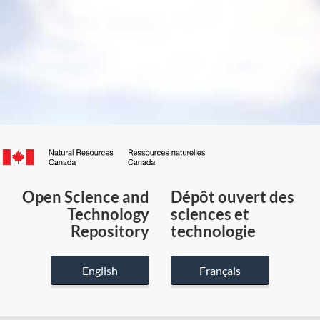
Canada.ca
/
Gouvernement
Open Science and
Dépôt ouvert des
du
Technology
sciences et
Canada
Repository
technologie
English
Français