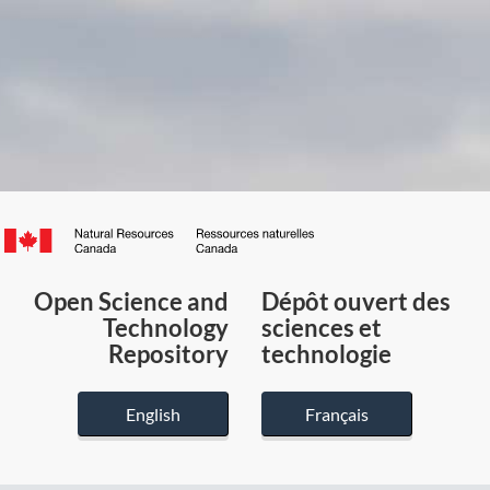
Canada.ca
/
Gouvernement
Open Science and
Dépôt ouvert des
du
Technology
sciences et
Canada
Repository
technologie
English
Français