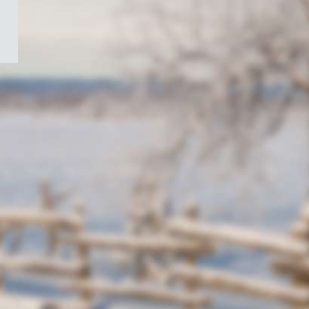
/
Symbole
du
gouvernement
du
Canada