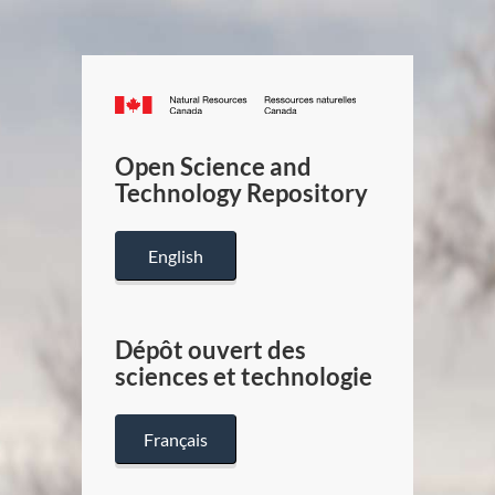
Canada.ca
/
Gouverneme
Open Science and
du
Technology Repository
Canada
English
Dépôt ouvert des
sciences et technologie
Français