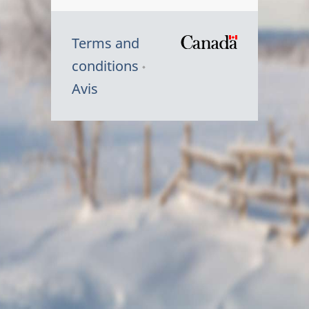
Terms and
/
conditions
Symbole
Avis
du
gouvernem
du
Canada