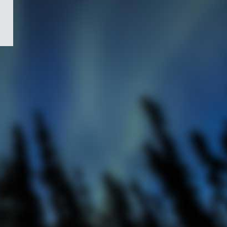
/
Symbole
du
gouvernement
du
Canada