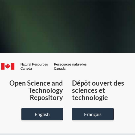
Canada.ca
/
Gouvernement
Open Science and
Dépôt ouvert des
du
Technology
sciences et
Canada
Repository
technologie
English
Français