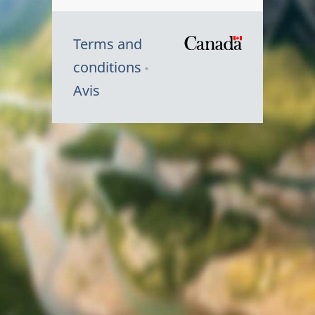
Terms and
/
conditions
Symbole
Avis
du
gouvernem
du
Canada