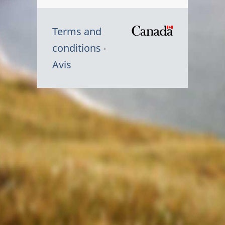
Terms and
/
conditions
Symbole
Avis
du
gouvernem
du
Canada