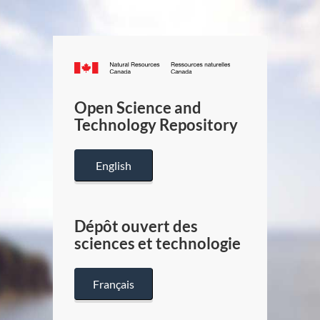
Canada.ca
/
Gouverneme
Open Science and
du
Technology Repository
Canada
English
Dépôt ouvert des
sciences et technologie
Français