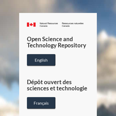
Canada.ca
/
Gouverneme
Open Science and
du
Technology Repository
Canada
English
Dépôt ouvert des
sciences et technologie
Français