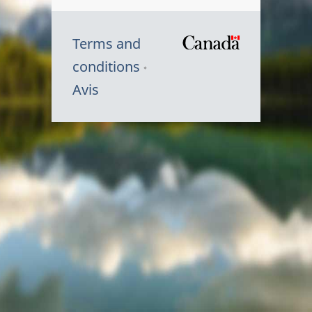
Terms and
/
conditions
Symbole
Avis
du
gouvernem
du
Canada