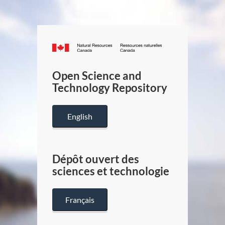
Canada.ca
/
Gouverneme
Open Science and
du
Technology Repository
Canada
English
Dépôt ouvert des
sciences et technologie
Français