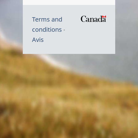
Terms and
/
conditions
Symbole
Avis
du
gouvernem
du
Canada