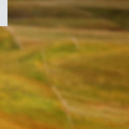
/
Symbole
du
gouvernement
du
Canada