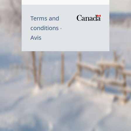
Terms and
/
conditions
Symbole
Avis
du
gouvernem
du
Canada