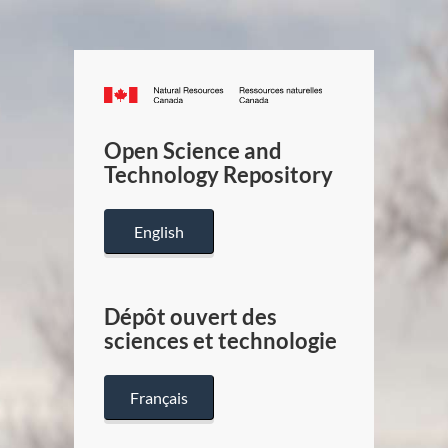
Canada.ca
/
Gouverneme
Open Science and
du
Technology Repository
Canada
English
Dépôt ouvert des
sciences et technologie
Français