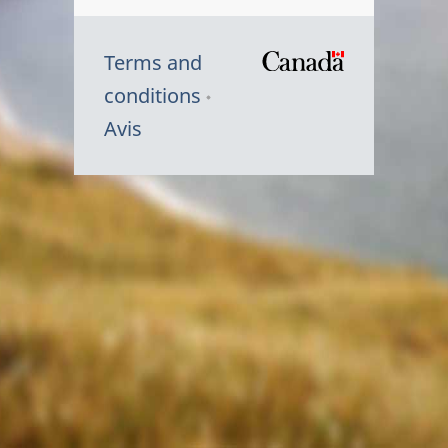
Terms and
/
conditions
Symbole
Avis
du
gouvernem
du
Canada