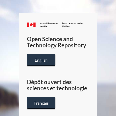
Canada.ca
/
Gouverneme
Open Science and
du
Technology Repository
Canada
English
Dépôt ouvert des
sciences et technologie
Français