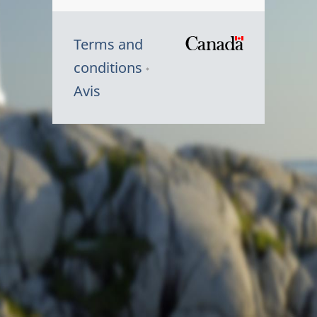
Terms and
/
conditions
Symbole
Avis
du
gouvernem
du
Canada