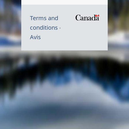
Terms and
/
conditions
Symbole
Avis
du
gouvernem
du
Canada