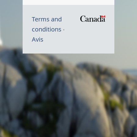
Terms and
/
conditions
Symbole
Avis
du
gouvernem
du
Canada