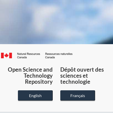
Canada.ca
/
Gouvernement
Open Science and
Dépôt ouvert des
du
Technology
sciences et
Canada
Repository
technologie
English
Français