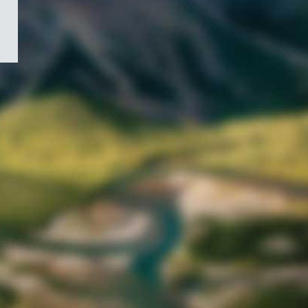
/
Symbole
du
gouvernement
du
Canada