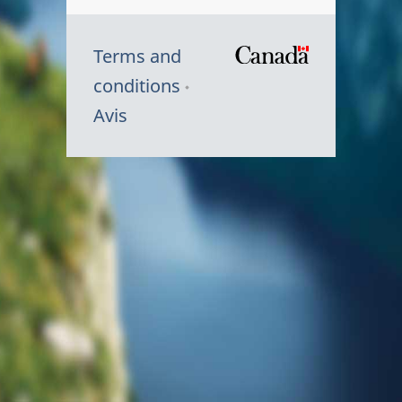
Terms and
/
conditions
Symbole
Avis
du
gouvernem
du
Canada