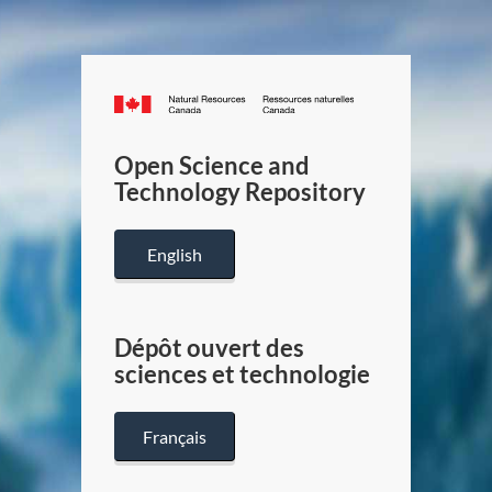
Canada.ca
/
Gouverneme
Open Science and
du
Technology Repository
Canada
English
Dépôt ouvert des
sciences et technologie
Français