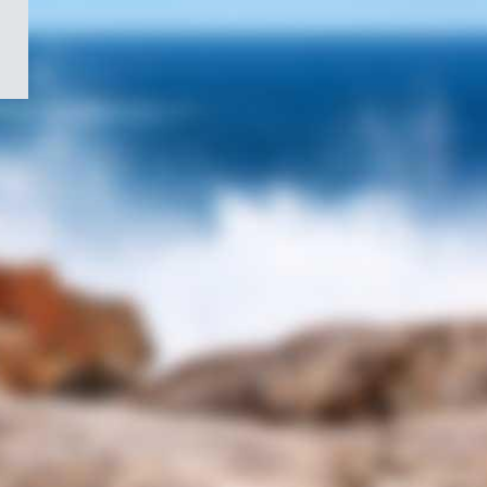
/
Symbole
du
gouvernement
du
Canada