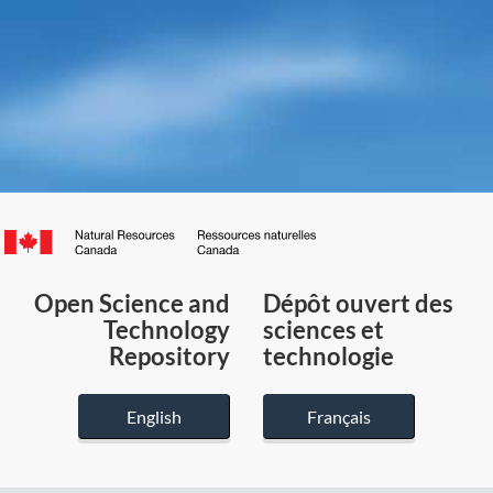
Canada.ca
/
Gouvernement
Open Science and
Dépôt ouvert des
du
Technology
sciences et
Canada
Repository
technologie
English
Français