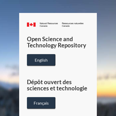
Canada.ca
/
Gouverneme
Open Science and
du
Technology Repository
Canada
English
Dépôt ouvert des
sciences et technologie
Français