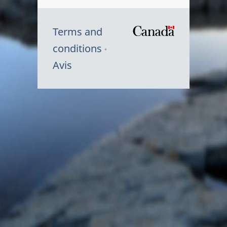
Terms and
/
conditions
Symbole
Avis
du
gouvernem
du
Canada