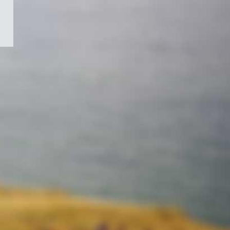
/
Symbole
du
gouvernement
du
Canada