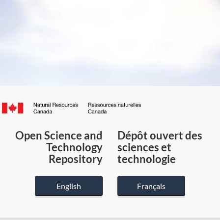
Canada.ca
/
Gouvernement
Open Science and
Dépôt ouvert des
du
Technology
sciences et
Canada
Repository
technologie
English
Français