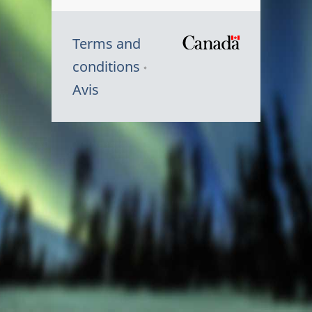
Terms and
/
conditions
Symbole
Avis
du
gouvernem
du
Canada