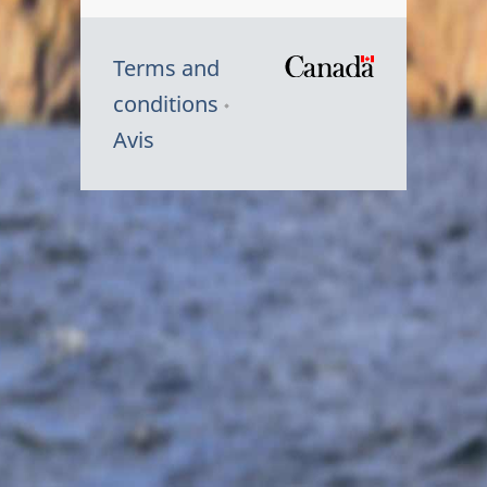
Terms and
/
conditions
Symbole
Avis
du
gouvernem
du
Canada