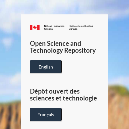
Canada.ca
/
Gouverneme
Open Science and
du
Technology Repository
Canada
English
Dépôt ouvert des
sciences et technologie
Français