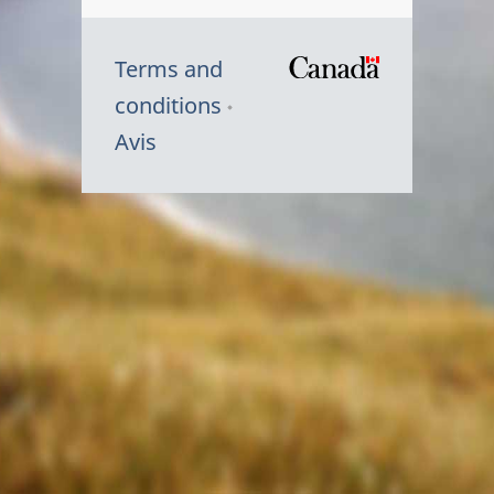
Terms and
/
conditions
Symbole
Avis
du
gouvernem
du
Canada