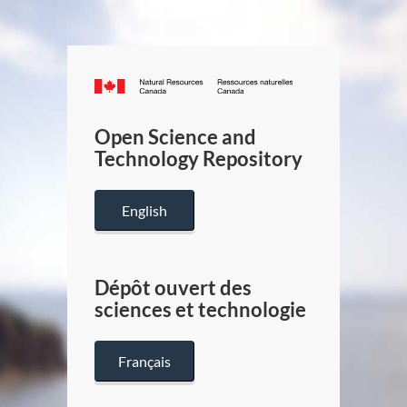
Canada.ca
/
Gouverneme
Open Science and
du
Technology Repository
Canada
English
Dépôt ouvert des
sciences et technologie
Français