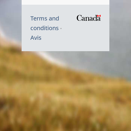
Terms and
/
conditions
Symbole
Avis
du
gouvernem
du
Canada