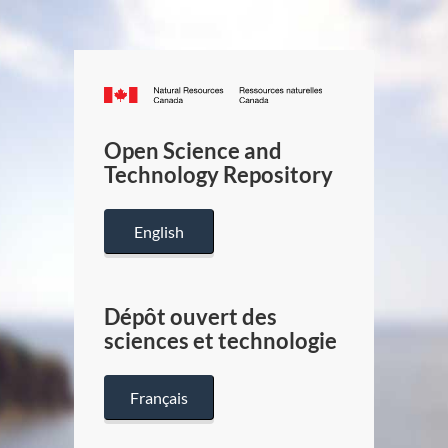
Canada.ca
/
Gouverneme
Open Science and
du
Technology Repository
Canada
English
Dépôt ouvert des
sciences et technologie
Français